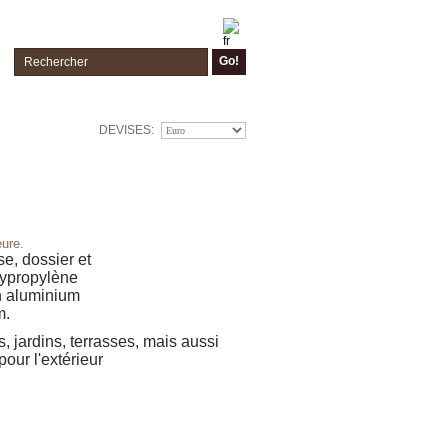
Go!
DEVISES:
eure.
se, dossier et
lypropylène
n aluminium
m.
s, jardins, terrasses, mais aussi
pour l'extérieur