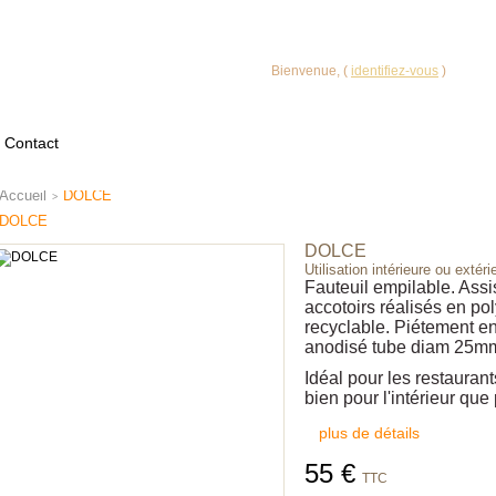
VOTRE COMPTE
Bienvenue, (
identifiez-vous
)
Contact
Accueil
DOLCE
>
DOLCE
DOLCE
Utilisation intérieure ou extéri
Fauteuil empilable. Assi
accotoirs réalisés en po
recyclable. Piétement e
anodisé tube diam 25m
Idéal pour les restaurant
bien pour l'intérieur que 
plus de détails
55 €
TTC