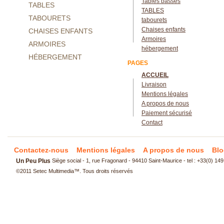
Tables basses
TABLES
TABLES
TABOURETS
tabourets
Chaises enfants
CHAISES ENFANTS
Armoires
ARMOIRES
hébergement
HÉBERGEMENT
PAGES
ACCUEIL
Livraison
Mentions légales
A propos de nous
Paiement sécurisé
Contact
Contactez-nous
Mentions légales
A propos de nous
Blo
Un Peu Plus
Siège social - 1, rue Fragonard - 94410 Saint-Maurice - tel : +33(0) 14
©2011
Setec Multimedia
™. Tous droits réservés