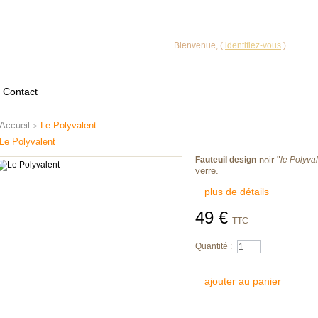
VOTRE COMPTE
Bienvenue, (
identifiez-vous
)
Contact
Accueil
Le Polyvalent
>
Le Polyvalent
Fauteuil design
noir "
le Polyva
verre .
plus de détails
49 €
TTC
Quantité :
ajouter au panier