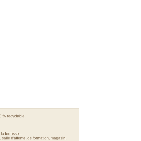
0 % recyclable.
 la terrasse...
 salle d'attente, de formation, magasin,